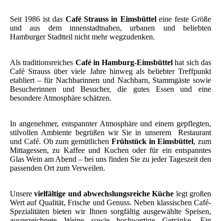
Seit 1986 ist das
Café Strauss in Eimsbüttel
eine feste Größe
und aus dem innenstadtnahen, urbanen und beliebten
Hamburger Stadtteil nicht mehr wegzudenken.
Als traditionsreiches
Café in Hamburg-Eimsbüttel
hat sich das
Café Strauss über viele Jahre hinweg als beliebter Treffpunkt
etabliert – für Nachbarinnen und Nachbarn, Stammgäste sowie
Besucherinnen und Besucher, die gutes Essen und eine
besondere Atmosphäre schätzen.
In angenehmer, entspannter Atmosphäre und einem gepflegten,
stilvollen Ambiente begrüßen wir Sie in unserem Restaurant
und
Café
. Ob zum gemütlichen
Frühstück in Eimsbüttel
, zum
Mittagessen, zu Kaffee und Kuchen oder für ein entspanntes
Glas Wein am Abend – bei uns finden Sie zu jeder Tageszeit den
passenden Ort zum Verweilen.
Unsere
vielfältige und abwechslungsreiche Küche
legt großen
Wert auf Qualität, Frische und Genuss. Neben klassischen Café-
Spezialitäten bieten wir Ihnen sorgfältig ausgewählte Speisen,
ausgezeichnete Weine sowie hochwertige Getränke. Ein